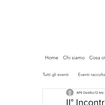
Home
Chi siamo
Cosa o
Tutti gli eventi
Eventi raccolt
APS De@Esi
12 feb
II° Incon