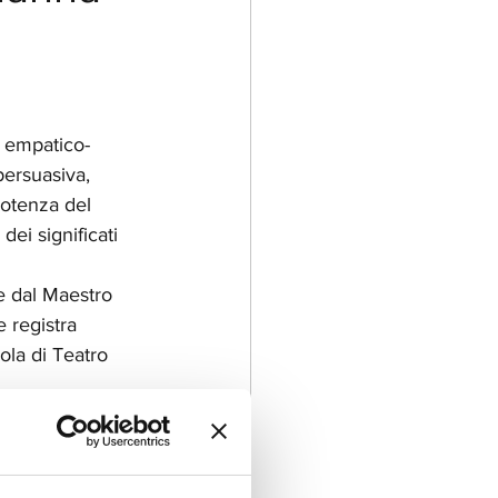
o empatico-
ersuasiva, 
otenza del 
dei significati 
e dal Maestro 
 registra 
ola di Teatro 