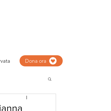
rvata
Dona ora
rianna