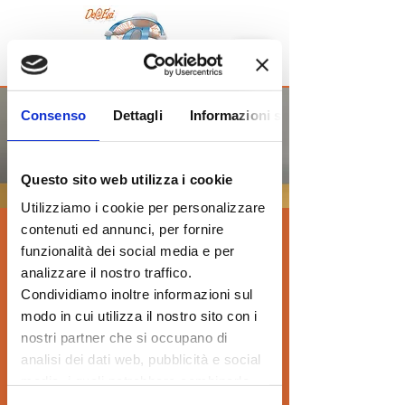
Consenso
Dettagli
Informazioni sui cookie
DICHIARAZIONE DI
ACCESSIBILITA'
Questo sito web utilizza i cookie
Utilizziamo i cookie per personalizzare
www.deesi.org
si impegna a fornire un
contenuti ed annunci, per fornire
funzionalità dei social media e per
sito web accessibile al più ampio
analizzare il nostro traffico.
pubblico possibile,
Condividiamo inoltre informazioni sul
indipendentemente dalle circostanze e
modo in cui utilizza il nostro sito con i
dalle capacità. Vogliamo aderire il più
nostri partner che si occupano di
possibile alle Linee guida per
analisi dei dati web, pubblicità e social
l'accessibilità dei contenuti web
media, i quali potrebbero combinarle
con altre informazioni che ha fornito