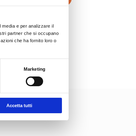
l media e per analizzare il
nostri partner che si occupano
azioni che ha fornito loro o
40
Marketing
tari
Bomboniere
Farfalle
Accetta tutti
coloratissime
che
racchiudono
la
dolcezza