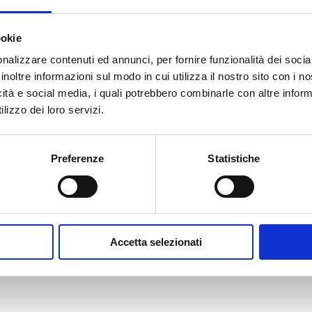
ookie
nalizzare contenuti ed annunci, per fornire funzionalità dei socia
inoltre informazioni sul modo in cui utilizza il nostro sito con i 
icità e social media, i quali potrebbero combinarle con altre inform
AN IT 95 U 0888 3365 8001 7000 1702
lizzo dei loro servizi.
Preferenze
Statistiche
e seguenti modalità:
5x1000
Donazioni e Lasciti testamen
Devolvi
Donazione
Accetta selezionati
l
tramite
tuo
bonifico
5X1000
bancario
intestato
Come
a APS