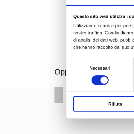
Questo sito web utilizza i c
Utilizziamo i cookie per perso
nostro traffico. Condividiamo 
di analisi dei dati web, pubbl
IB
che hanno raccolto dal suo uti
Selezione
Necessari
del
Oppure scegli una tra l
consenso
Regala
e
Rifiuta
regalati
i
un
Natale
solidale
con