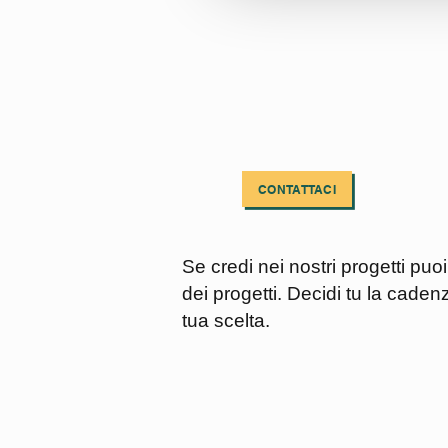
le
palline
“Disegniamo
futuri
possibili”,
una
speranza
di
cambiamento
per
CONTATTACI
bambini,
ragazzi
e
adulti
Se credi nei nostri progetti pu
con
deficit
dei progetti. Decidi tu la cade
cognitivo.
tua scelta.