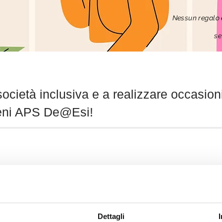
Nessun
regalo
se
società inclusiva e a realizzare occasioni
stieni APS De@Esi!
Dettagli