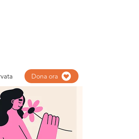
rvata
Dona ora